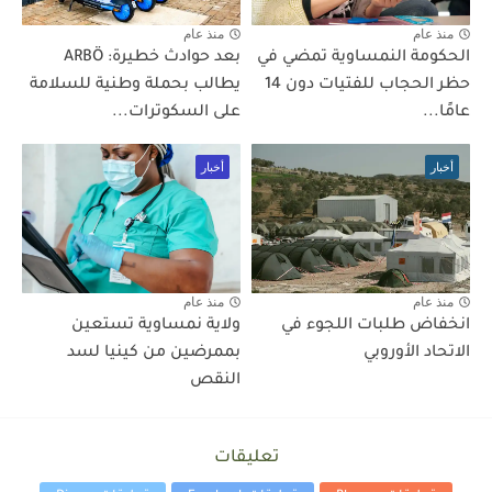
منذ عام
منذ عام
الحكومة النمساوية تمضي في
بعد حوادث خطيرة: ARBÖ
حظر الحجاب للفتيات دون 14
يطالب بحملة وطنية للسلامة
عامًا...
على السكوترات...
أخبار
أخبار
منذ عام
منذ عام
انخفاض طلبات اللجوء في
ولاية نمساوية تستعين
الاتحاد الأوروبي
بممرضين من كينيا لسد
النقص
تعليقات