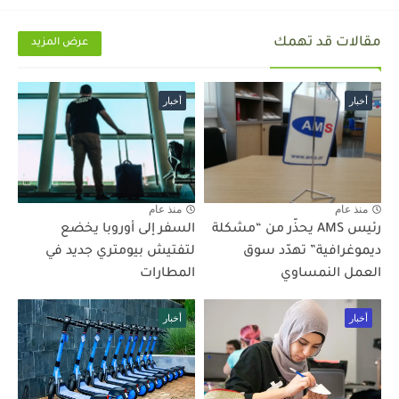
مقالات قد تهمك
عرض المزيد
أخبار
أخبار
منذ عام
منذ عام
رئيس AMS يحذّر من “مشكلة
السفر إلى أوروبا يخضع
ديموغرافية” تهدّد سوق
لتفتيش بيومتري جديد في
العمل النمساوي
المطارات
أخبار
أخبار