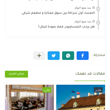
منذ بضع اعوام
النمسا: أول شراكة بين سوق ممتازة و مطعم شرقي
منذ بضع اعوام
هل يرحب النمساويون فعلا بعودة كيكل؟
مقالات قد تهمك
عرض المزيد
تقارير
تقارير