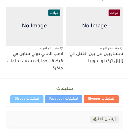
حوادث
حوادث
منذ بضع اعوام
منذ بضع اعوام
نمساويين من بين القتلى في
لاعب الماني دولي سابق في
زلزال تركيا و سوريا
قبضة الجمارك بسبب ساعات
فاخرة
تعليقات
تعليقات Blogger
تعليقات Facebook
تعليقات Disqus
إرسال تعليق