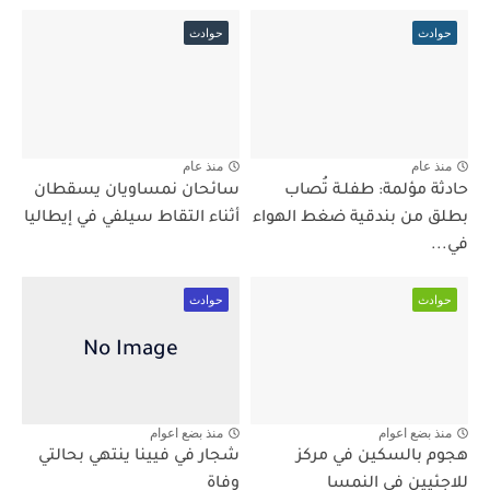
حوادث
حوادث
منذ عام
منذ عام
حادثة مؤلمة: طفلـة تُصاب
سائحان نمساويان يسقطان
بطلق من بندقية ضغط الهواء
أثناء التقاط سيلفي في إيطاليا
في...
حوادث
حوادث
منذ بضع اعوام
منذ بضع اعوام
هجوم بالسكين في مركز
شجار في فيينا ينتهي بحالتي
للاجئيين في النمسا
وفاة