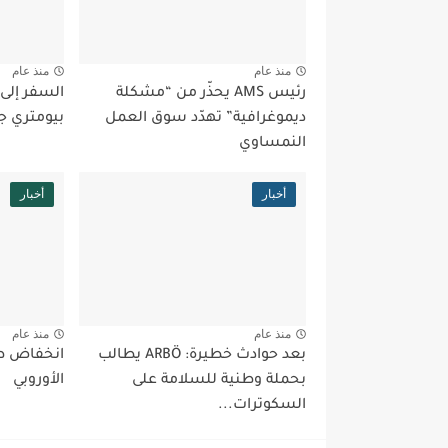
منذ عام
منذ عام
رئيس AMS يحذّر من “مشكلة
السفر إلى
ديموغرافية” تهدّد سوق العمل
بيومتري ج
النمساوي
أخبار
أخبار
منذ عام
منذ عام
بعد حوادث خطيرة: ARBÖ يطالب
انخفاض طل
بحملة وطنية للسلامة على
الأوروبي
السكوترات...