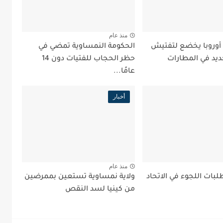
منذ عام
 أوروبا يخضع لتفتيش
الحكومة النمساوية تمضي في
ديد في المطارات
حظر الحجاب للفتيات دون 14
عامًا...
أخبار
منذ عام
بات اللجوء في الاتحاد
ولاية نمساوية تستعين بممرضين
من كينيا لسد النقص