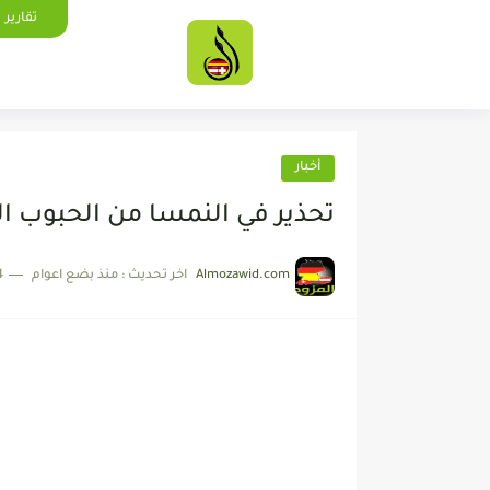
تقارير
أخبار
تحذير في النمسا من الحبوب ا
Almozawid.com
اخر تحديث :
منذ بضع اعوام
4 دقائق