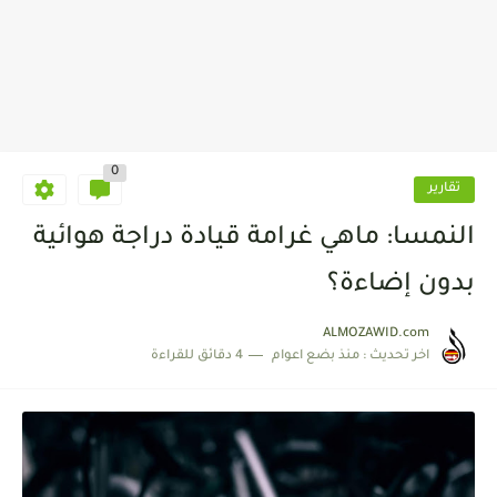
0
تقارير
النمسا: ‏ماهي ‏غرامة قيادة ‏دراجة ‏هوائية
‏بدون ‏إضاءة؟
ALMOZAWID.com
اخر تحديث :
منذ بضع اعوام
4 دقائق للقراءة