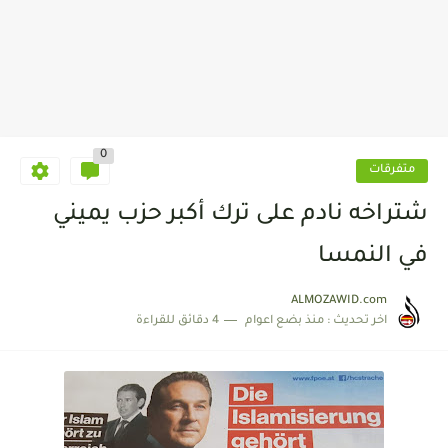
0
متفرقات
شتراخه ‏نادم ‏على ‏ترك ‏أكبر ‏حزب ‏يميني
‏في ‏النمسا
ALMOZAWID.com
اخر تحديث :
منذ بضع اعوام
4 دقائق للقراءة