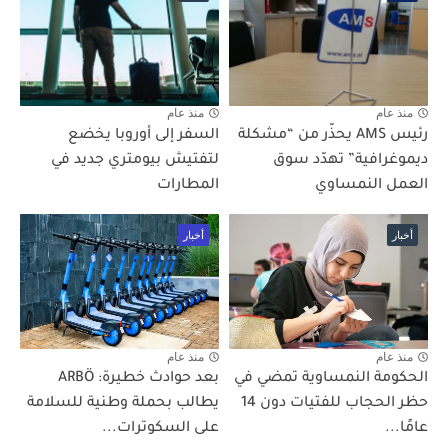
منذ عام
منذ عام
رئيس AMS يحذّر من “مشكلة
السفر إلى أوروبا يخضع
ديموغرافية” تهدّد سوق
لتفتيش بيومتري جديد في
العمل النمساوي
المطارات
أخبار
أخبار
منذ عام
منذ عام
الحكومة النمساوية تمضي في
بعد حوادث خطيرة: ARBÖ
حظر الحجاب للفتيات دون 14
يطالب بحملة وطنية للسلامة
عامًا...
على السكوترات...