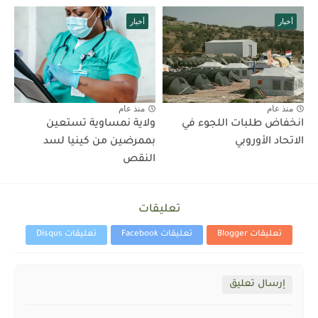
أخبار
أخبار
منذ عام
منذ عام
انخفاض طلبات اللجوء في
ولاية نمساوية تستعين
الاتحاد الأوروبي
بممرضين من كينيا لسد
النقص
تعليقات
تعليقات Blogger
تعليقات Facebook
تعليقات Disqus
إرسال تعليق