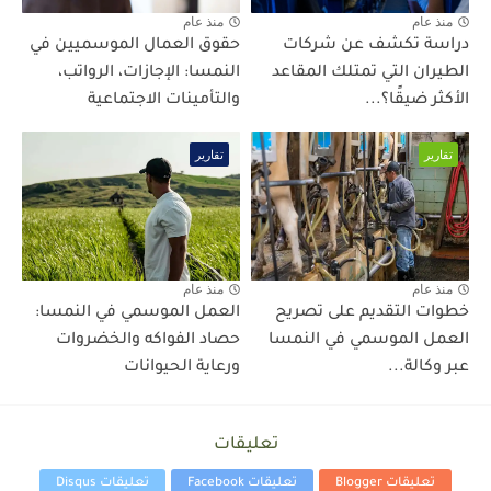
منذ عام
منذ عام
دراسة تكشف عن شركات
حقوق العمال الموسميين في
الطيران التي تمتلك المقاعد
النمسا: الإجازات، الرواتب،
الأكثر ضيقًا؟...
والتأمينات الاجتماعية
تقارير
تقارير
منذ عام
منذ عام
خطوات التقديم على تصريح
العمل الموسمي في النمسا:
العمل الموسمي في النمسا
حصاد الفواكه والخضروات
عبر وكالة...
ورعاية الحيوانات
تعليقات
تعليقات Blogger
تعليقات Facebook
تعليقات Disqus