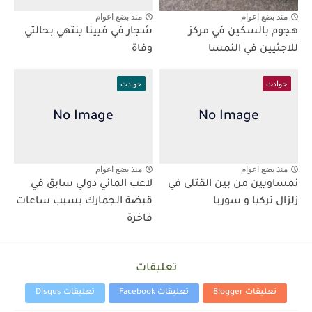
منذ بضع اعوام
منذ بضع اعوام
هجوم بالسكين في مركز
شجار في فيينا ينتهي بحالتي
للاجئيين في النمسا
وفاة
حوادث
حوادث
منذ بضع اعوام
منذ بضع اعوام
نمساويين من بين القتلى في
لاعب الماني دولي سابق في
زلزال تركيا و سوريا
قبضة الجمارك بسبب ساعات
فاخرة
تعليقات
تعليقات Blogger
تعليقات Facebook
تعليقات Disqus