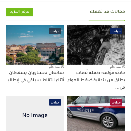
مقالات قد تهمك
عرض المزيد
حوادث
حوادث
منذ عام
منذ عام
حادثة مؤلمة: طفلـة تُصاب
سائحان نمساويان يسقطان
بطلق من بندقية ضغط الهواء
أثناء التقاط سيلفي في إيطاليا
في...
حوادث
حوادث