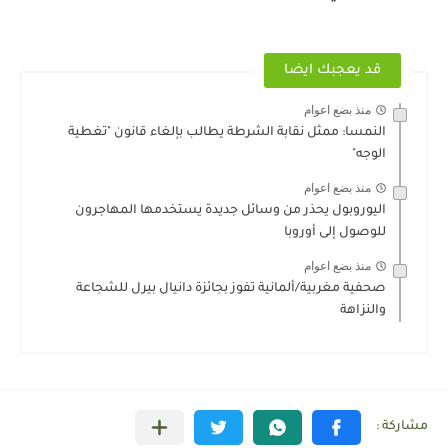
قد يعجبك ايضا
منذ بضع اعوام
النمسا: ممثل نقابة الشرطة يطالب بإلغاء قانون "تغطية
الوجه"
منذ بضع اعوام
اليوروبول يحذر من وسائل جديدة يستخدمها المهاجرون
للوصول إلى أوروبا
منذ بضع اعوام
صحفية مغربية/ألمانية تفوز بجائزة دانيال بيرل للشجاعة
والنزاهة