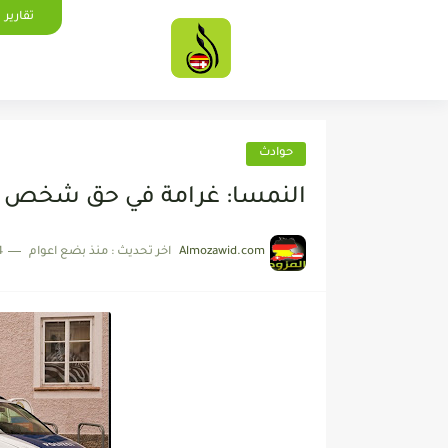
تقارير
حوادث
النمسا: غرامة في حق شخص 
Almozawid.com
اخر تحديث :
منذ بضع اعوام
4 دقائق