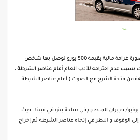
flickr
تناقلت مختلف وسائل الإعلام النمساوية صورة غرامة مالية بقيمة 500 يورو توصل بها شخص
 بسبب عدم احترامه للأدب العام أمام عناصر الشرطة ،
يهة من فتحة الشرج مع الصوت ) أمام عناصر الشرطة
أطوار هذا الحادث الغريب وقعت ليلة يوم 5 يونيو/ حزيران المنصرم في ساحة بينو في فيينا ، حيث
 الوقوف و النظر في إتجاه عناصر الشرطة ثم إخراج