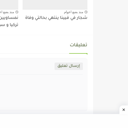
منذ بضع اعوام
منذ بضع اع
شجار في فيينا ينتهي بحالتي وفاة
نمساويين 
تركيا و سو
تعليقات
إرسال تعليق