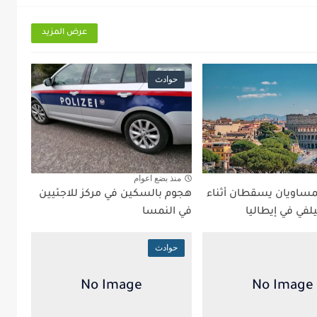
عرض المزيد
حوادث
منذ بضع اعوام
ساويان يسقطان أثناء
هجوم بالسكين في مركز للاجئيين
لفي في إيطاليا
في النمسا
حوادث