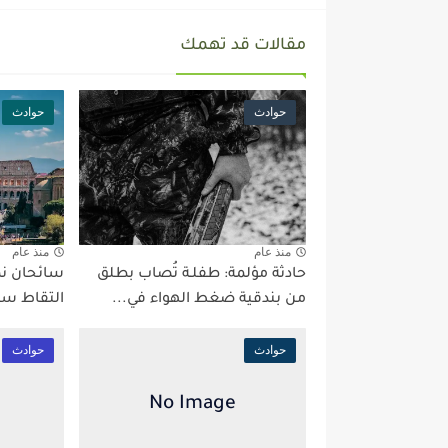
مقالات قد تهمك
حوادث
حوادث
منذ عام
منذ عام
حادثة مؤلمة: طفلـة تُصاب بطلق
سائحان نم
من بندقية ضغط الهواء في...
التقاط سي
حوادث
حوادث