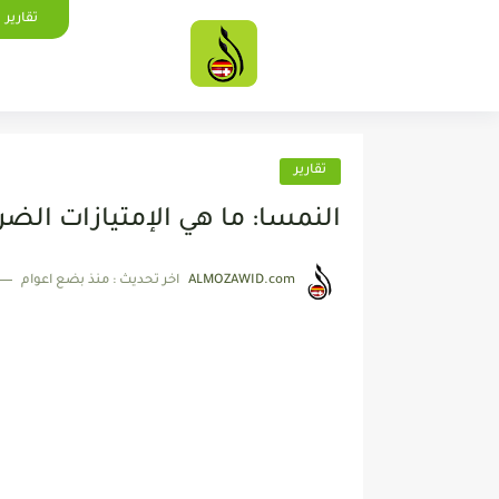
تقارير
تقارير
النمسا: ما هي الإمتيازات الضري
ALMOZAWID.com
اخر تحديث :
منذ بضع اعوام