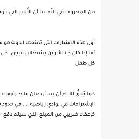
من المعروف في النّمسا أن الأُسر التي تتوف
كل طفل
كما يَحِقُّ للآباء أن يسترجعان ما صرفوه ع
كإعفاء ضريبي من المبلغ الذي سيتم دفع ال