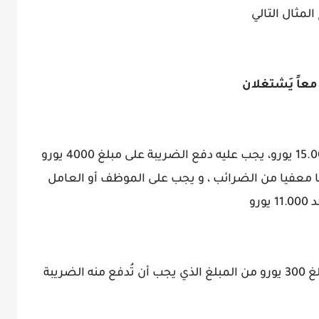
لمثال التالي
معاً يَشتغلان
الأب حصل مثلا على مدخول سنوي قدره 15.000 يورو، يجب عليه دفع الضريبة على مبلغ 4000 يورو
يكون مبلغ 11.000 يورو دائما معفيا من الضرائب ، و يجب على الموظف أو العامل
رو
وإذا كانت الأم أيضاً تشتغل فيتم خصم مبلغ 300 يورو من المبلغ الذي يجب أن تُدفع منه الضريبة