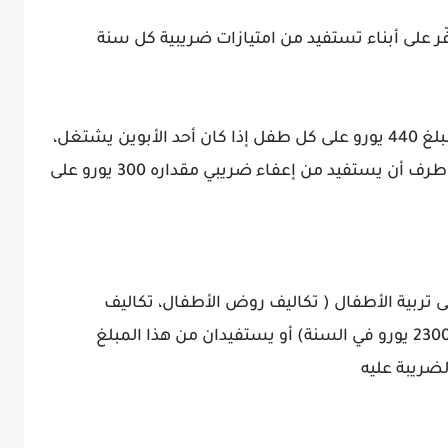
ّر على أبناء تستفيد من امتيازات ضريبية كل سنة
أول هذه الإمتيازات التي تمنحها الدولة هو مبلغ 440 يورو على كل طفل إذا كان أحد الأبوين يشتغل،
أما إذا كان كِلا الأبوين يشتغلان فيحِق لكل طرف أن يستفيد من إعفاء ضريبي مقداره 300 يورو على
لى تربية الأطفال ( تكاليف روض الأطفال، تكاليف
الإشتراكات في نوادي رياضية .... في حدود 2300 يورو في السنة) أو يستفيدان من هذا المبلغ
ضريبة عليه