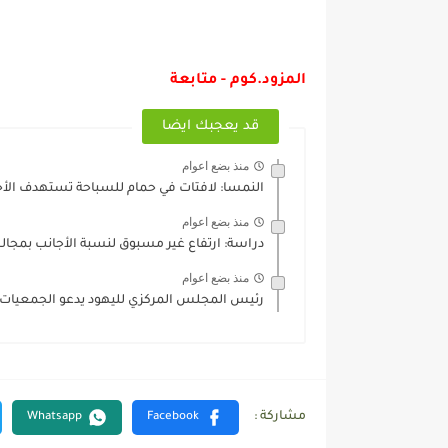
المزود.كوم - متابعة
قد يعجبك ايضا
منذ بضع اعوام
النمسا: لافتات في حمام للسباحة تستهدف الأ
منذ بضع اعوام
دراسة: ارتفاع غير مسبوق لنسبة الأجانب بمجالس إدا
منذ بضع اعوام
رئيس المجلس المركزي لليهود يدعو الجمعيات ال