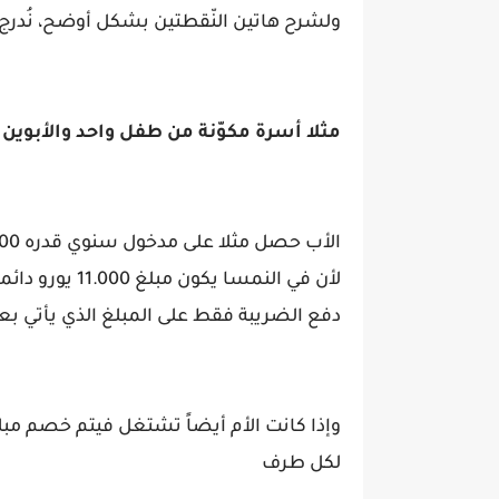
ولشرح هاتين النّقطتين بشكل أوضح، نُدرج ا
مثلا أسرة مكوّنة من طفل واحد والأبوين 
لأن في النمسا 
دفع الضريبة فقط على المبلغ الذي يأتي بعد 11.000 يو
لكل طرف