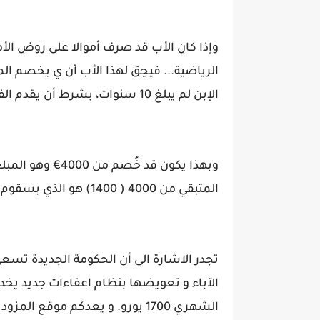
وإذا كان الأب قد صرف أموالا على روض الأط
الرياضية... فيحِق لهذا الأب أن ي يخصم ا
الإبن لم يبلغ 10 سنوات، بشرط أن يقدم الفاتورات إلى مصلحة الضرائب
المتبقي من 4000 ( 1400) هو الذي يسقوم الأب بدفع الضرائب عليه
تجدر الاشارة الى أن الحكومة الجديدة تسعى
الآباء و تعويضها بنظام اعفاءات جديد يخد
الشهري 1700 يورو. و يعدكم موقع المزود بالتفصيل في هذا التعديل الحكومي في مقالة قادمة