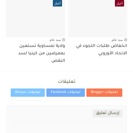
أخبار
أخبار
منذ عام
منذ عام
انخفاض طلبات اللجوء في
ولاية نمساوية تستعين
الاتحاد الأوروبي
بممرضين من كينيا لسد
النقص
تعليقات
تعليقات Blogger
تعليقات Facebook
تعليقات Disqus
إرسال تعليق