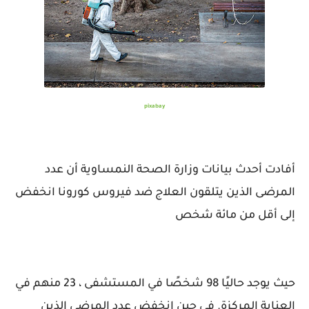
pixabay
أفادت أحدث بيانات وزارة الصحة النمساوية أن عدد
المرضى الذين يتلقون العلاج ضد فيروس كورونا انخفض
إلى أقل من مائة شخص
حيث يوجد حاليًا 98 شخصًا في المستشفى ، 23 منهم في
العناية المركزة. في حين انخفض عدد المرضى الذين