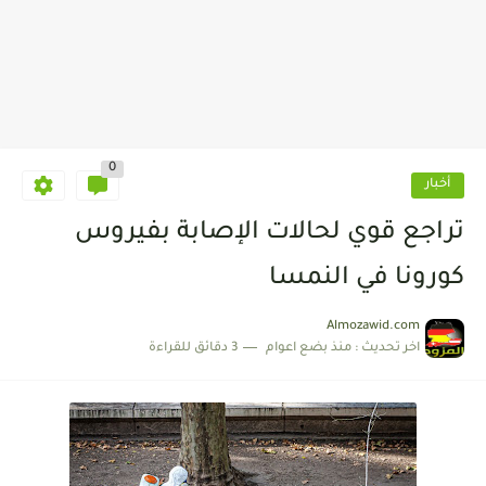
0
أخبار
تراجع قوي لحالات الإصابة بفيروس
كورونا في النمسا
Almozawid.com
اخر تحديث :
منذ بضع اعوام
3 دقائق للقراءة