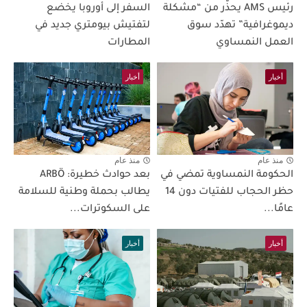
رئيس AMS يحذّر من “مشكلة
السفر إلى أوروبا يخضع
ديموغرافية” تهدّد سوق
لتفتيش بيومتري جديد في
العمل النمساوي
المطارات
أخبار
أخبار
منذ عام
منذ عام
الحكومة النمساوية تمضي في
بعد حوادث خطيرة: ARBÖ
حظر الحجاب للفتيات دون 14
يطالب بحملة وطنية للسلامة
عامًا...
على السكوترات...
أخبار
أخبار