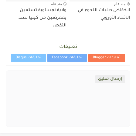
منذ عام
منذ عام
انخفاض طلبات اللجوء في
ولاية نمساوية تستعين
الاتحاد الأوروبي
بممرضين من كينيا لسد
النقص
تعليقات
تعليقات Blogger
تعليقات Facebook
تعليقات Disqus
إرسال تعليق