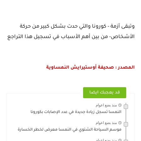
وتبقى أزمة - كورونا والتي حدت بشكل كبير من حركة
الأشخاص- من بين أهم الأسباب في تسجيل هذا التراجع
المصدر : صحيفة أوستيرايش النمساوية
قد يعجبك ايضا
منذ بضع اعوام
النمسا تسجل زيادة جديدة في عدد الإصابات بكورونا
منذ بضع اعوام
موسم السياحة الشتوي في النمسا معرض لخطر الخسارة
منذ بضع اعوام