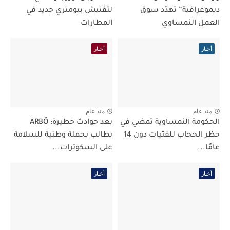
ديموغرافية” تهدّد سوق
لتفتيش بيومتري جديد في
العمل النمساوي
المطارات
أخبار
أخبار
منذ عام
منذ عام
الحكومة النمساوية تمضي في
بعد حوادث خطيرة: ARBÖ
حظر الحجاب للفتيات دون 14
يطالب بحملة وطنية للسلامة
عامًا...
على السكوترات...
أخبار
أخبار