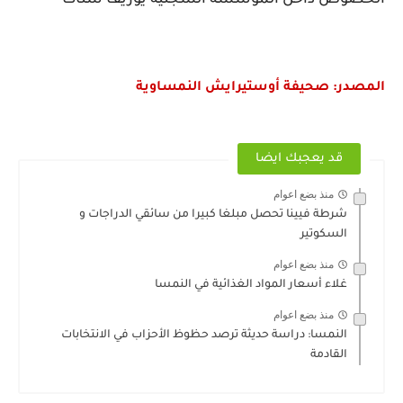
الخصوص داخل المؤسسة السجنية يوزيف شتات
المصدر: صحيفة أوستيرايش النمساوية
قد يعجبك ايضا
منذ بضع اعوام
شرطة فيينا تحصل مبلغا كبيرا من سائقي الدراجات و
السكوتير
منذ بضع اعوام
غلاء أسعار المواد الغذائية في النمسا
منذ بضع اعوام
النمسا: دراسة حديثة ترصد حظوظ الأحزاب في الانتخابات
القادمة