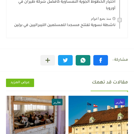
اختيار الخطوط الجوية النمساوية كأفضل شركة طيران في
أوروبا
منذ بضع اعوام
ناشطة نسوية تفتتح مسجدا للمسلمين الليبراليين في برلين
مقالات قد تهمك
عرض المزيد
تقارير
تقارير