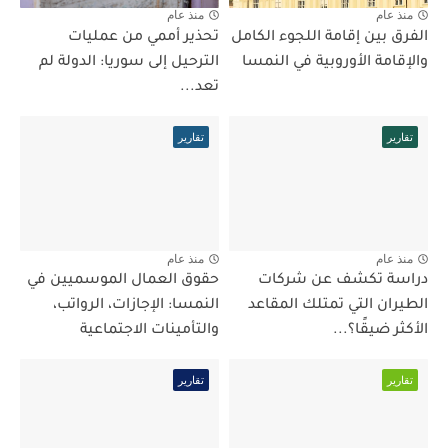
منذ عام
منذ عام
الفرق بين إقامة اللجوء الكامل
تحذير أممي من عمليات
والإقامة الأوروبية في النمسا
الترحيل إلى سوريا: الدولة لم
تعد...
تقارير
تقارير
منذ عام
منذ عام
دراسة تكشف عن شركات
حقوق العمال الموسميين في
الطيران التي تمتلك المقاعد
النمسا: الإجازات، الرواتب،
الأكثر ضيقًا؟...
والتأمينات الاجتماعية
تقارير
تقارير