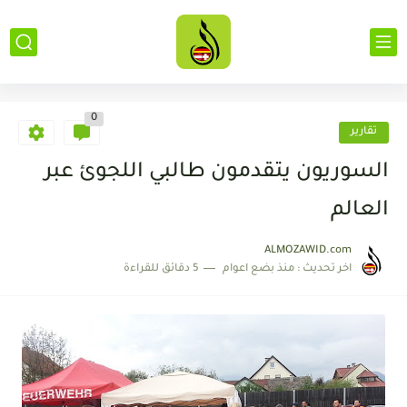
0
تقارير
السوريون يتقدمون طالبي اللجوئ عبر
العالم
ALMOZAWID.com
اخر تحديث :
منذ بضع اعوام
5 دقائق للقراءة