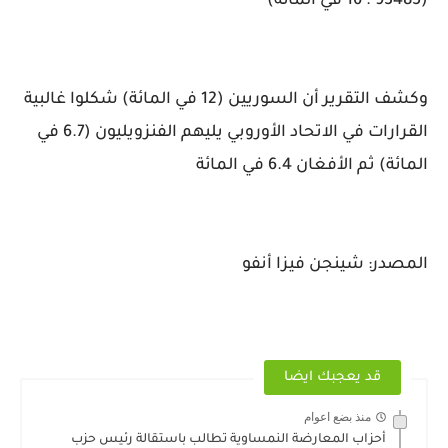
(93485 ؛ 16 في المائة)
وكشف التقرير أن السوريين (12 في المائة) شكلوا غالبية
القرارات في الاتحاد الأوروبي يليهم الفنزويليون (6.7 في
المائة) ثم الأفغان 6.4 في المائة
المصدر: شينجن فيزا أنفو
قد يعجبك ايضا
منذ بضع اعوام
أحزاب المعارضة النمساوية تطالب باستقالة رئيس حزب