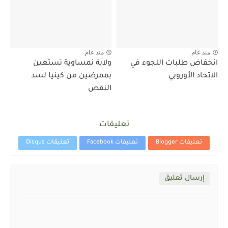
منذ عام
منذ عام
انخفاض طلبات اللجوء في
ولاية نمساوية تستعين
الاتحاد الأوروبي
بممرضين من كينيا لسد
النقص
تعليقات
تعليقات Blogger
تعليقات Facebook
تعليقات Disqus
إرسال تعليق