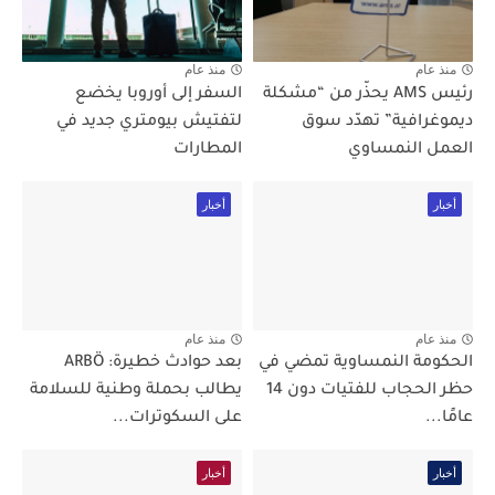
منذ عام
منذ عام
رئيس AMS يحذّر من “مشكلة
السفر إلى أوروبا يخضع
ديموغرافية” تهدّد سوق
لتفتيش بيومتري جديد في
العمل النمساوي
المطارات
أخبار
أخبار
منذ عام
منذ عام
الحكومة النمساوية تمضي في
بعد حوادث خطيرة: ARBÖ
حظر الحجاب للفتيات دون 14
يطالب بحملة وطنية للسلامة
عامًا...
على السكوترات...
أخبار
أخبار