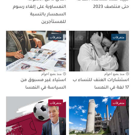
حتى منتصف 2023
النمساوية على إلغاء رسوم
السمسار بالنسبة
للمستأجرين
متفرقات
متفرقات
منذ بضع اعوام
منذ بضع اعوام
استشارات العنف للنساء ب
استياء غير مسبوق من
17 لغة في النمسا
السياسة في النمسا
متفرقات
متفرقات