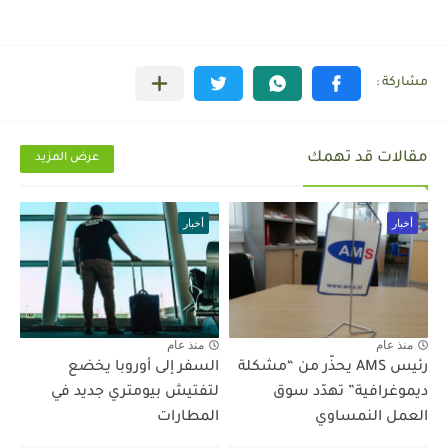
مقالات قد تهمك
عرض المزيد
أخبار
أخبار
منذ عام
منذ عام
رئيس AMS يحذّر من “مشكلة
السفر إلى أوروبا يخضع
ديموغرافية” تهدّد سوق
لتفتيش بيومتري جديد في
العمل النمساوي
المطارات