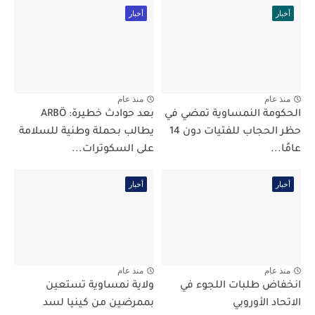
أخبار
أخبار
منذ عام
منذ عام
الحكومة النمساوية تمضي في
بعد حوادث خطيرة: ARBÖ
حظر الحجاب للفتيات دون 14
يطالب بحملة وطنية للسلامة
عامًا...
على السكوترات...
أخبار
أخبار
منذ عام
منذ عام
انخفاض طلبات اللجوء في
ولاية نمساوية تستعين
الاتحاد الأوروبي
بممرضين من كينيا لسد