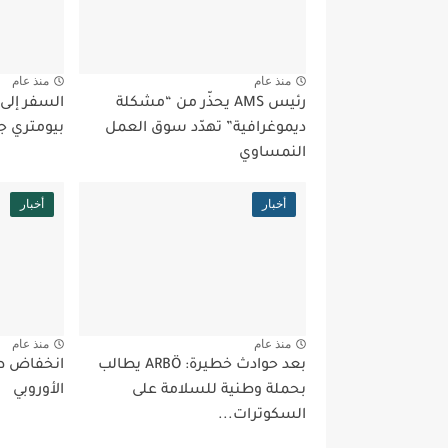
منذ عام
منذ عام
رئيس AMS يحذّر من “مشكلة
السفر إلى
ديموغرافية” تهدّد سوق العمل
بيومتري ج
النمساوي
أخبار
أخبار
منذ عام
منذ عام
بعد حوادث خطيرة: ARBÖ يطالب
انخفاض طل
بحملة وطنية للسلامة على
الأوروبي
السكوترات...