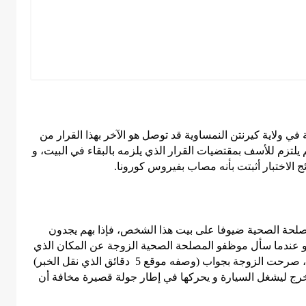
 في ولاية كيرنتن النمساوية قد توصل هو الآخر بهذا القرار من
تزم للأسف بمقتضيات القرار الذي يلزمه بالبقاء في البيت، و
ج الاختبار أثبتت بأنه مصاب بفيروس كورونا
.
صلحة الصحية ضيوفا على بيت هذا الشخص، فإذا بهم يجدون
 و عندما سأل موظفو المصلحة الصحية الزوجة عن المكان الذي
ذهب إليه الزوج و أيضا عن أسباب مغادرته البيت، صرحت الزوجة بجواب (وصفه موقع 5 دقائق الذي نقل الخبر)
خرج ليشغل السيارة و يحركها في إطار جولة قصيرة مخافة أن