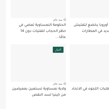
منذ عام
 أوروبا يخضع لتفتيش
الحكومة النمساوية تمضي في
ديد في المطارات
حظر الحجاب للفتيات دون 14
عامًا...
أخبار
منذ عام
بات اللجوء في الاتحاد
ولاية نمساوية تستعين بممرضين
من كينيا لسد النقص