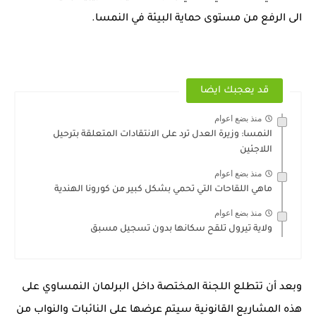
الى الرفع من مستوى حماية البيئة في النمسا.
قد يعجبك ايضا
منذ بضع اعوام
النمسا: وزيرة العدل ترد على الانتقادات المتعلقة بترحيل
اللاجئين
منذ بضع اعوام
ماهي اللقاحات التي تحمي بشكل كبير من كورونا الهندية
منذ بضع اعوام
ولاية تيرول تلقح سكانها بدون تسجيل مسبق
وبعد أن تتطلع اللجنة المختصة داخل البرلمان النمساوي على
هذه المشاريع القانونية سيتم عرضها على النائبات والنواب من