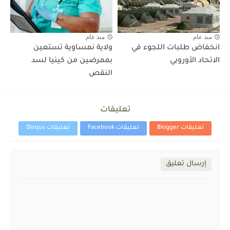
منذ عام
منذ عام
انخفاض طلبات اللجوء في
ولاية نمساوية تستعين
الاتحاد الأوروبي
بممرضين من كينيا لسد
النقص
تعليقات
تعليقات Blogger
تعليقات Facebook
تعليقات Disqus
إرسال تعليق