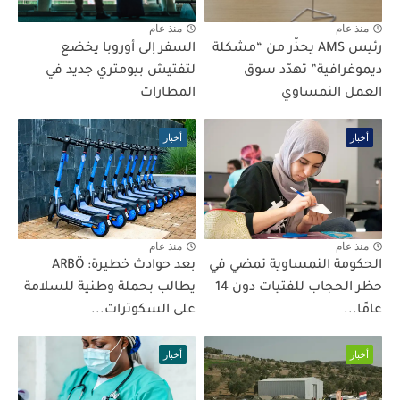
منذ عام
منذ عام
رئيس AMS يحذّر من “مشكلة
السفر إلى أوروبا يخضع
ديموغرافية” تهدّد سوق
لتفتيش بيومتري جديد في
العمل النمساوي
المطارات
أخبار
أخبار
منذ عام
منذ عام
الحكومة النمساوية تمضي في
بعد حوادث خطيرة: ARBÖ
حظر الحجاب للفتيات دون 14
يطالب بحملة وطنية للسلامة
عامًا...
على السكوترات...
أخبار
أخبار