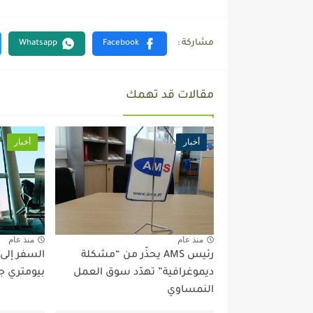
مقالات قد تهمك
أخبار
أخبار
منذ عام
منذ عام
رئيس AMS يحذّر من “مشكلة
السفر إلى
ديموغرافية” تهدّد سوق العمل
بيومتري ج
النمساوي