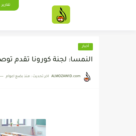
تقارير
أخبار
النمسا: لجنة كورونا تقدم ت
ALMOZAWID.com
اخر تحديث :
منذ بضع اعوام