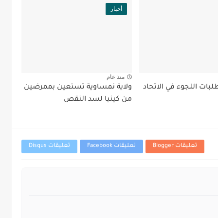
أخبار
منذ عام
بات اللجوء في الاتحاد
ولاية نمساوية تستعين بممرضين
من كينيا لسد النقص
تعليقات Blogger
تعليقات Facebook
تعليقات Disqus