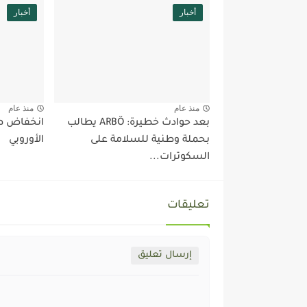
أخبار
أخبار
منذ عام
منذ عام
بعد حوادث خطيرة: ARBÖ يطالب
انخفاض طل
بحملة وطنية للسلامة على
الأوروبي
السكوترات...
تعليقات
إرسال تعليق