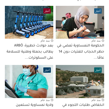
أخبار
أخبار
منذ عام
منذ عام
الحكومة النمساوية تمضي في
بعد حوادث خطيرة: ARBÖ
حظر الحجاب للفتيات دون 14
يطالب بحملة وطنية للسلامة
عامًا...
على السكوترات...
أخبار
أخبار
منذ عام
منذ عام
انخفاض طلبات اللجوء في
ولاية نمساوية تستعين