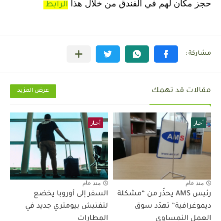
حجز مكان لهم في الفندق من خلال هذا
الرابط
مقالات قد تهمك
عرض المزيد
أخبار
أخبار
منذ عام
منذ عام
رئيس AMS يحذّر من “مشكلة
السفر إلى أوروبا يخضع
ديموغرافية” تهدّد سوق
لتفتيش بيومتري جديد في
العمل النمساوي
المطارات