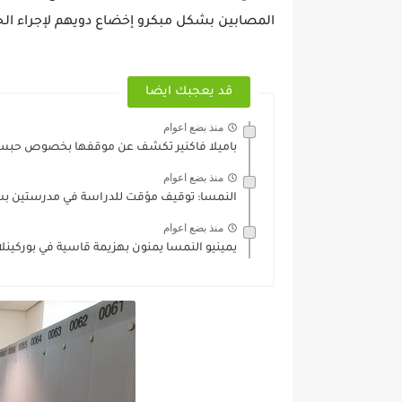
المصابين بشكل مبكرو إخضاع دويهم لإجراء ال
قد يعجبك ايضا
منذ بضع اعوام
باميلا فاكنير تكشف عن موقفها بخصوص حبس 
منذ بضع اعوام
النمسا: توقيف مؤقت للدراسة في مدرستين بسب
منذ بضع اعوام
يمينيو النمسا يمنون بهزيمة قاسية في بوركينلا