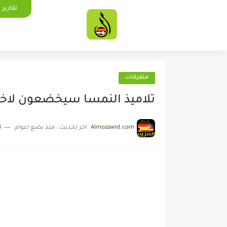
تقارير
متفرقات
تلاميذ النمسا سيخضعون لاختب
Almozawid.com
اخر تحديث :
منذ بضع اعوام
4 دقائق