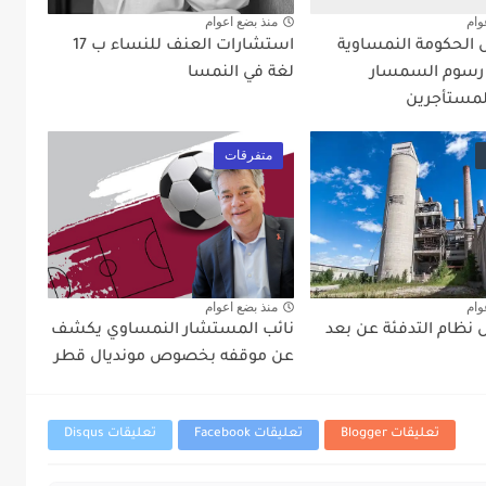
وام
منذ بضع اعوام
ل الحكومة النمساوية
استشارات العنف للنساء ب 17
 رسوم السمسار
لغة في النمسا
لمستأجرين
متفرقات
وام
منذ بضع اعوام
نظام التدفئة عن بعد
نائب المستشار النمساوي يكشف
عن موقفه بخصوص مونديال قطر
تعليقات Blogger
تعليقات Facebook
تعليقات Disqus