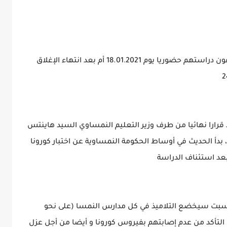
لم يتبين بعد ما إذا كان تلاميذ النمسا سيستأنفون دراستهم حضوريا يوم 18.01.2021 أم بعد انتهاء الإغلاق
يذ قرارا نهائيا من طرف وزير التعليم النمساوي السيد هاينتس
دأ الحديث في أوساط الحكومة النمساوية عن اختبار كورونا
عد استئناف الدراسة
 السبت سيخضع التلاميذ في كل مدارس النمسا (على نحو
التأكد من عدم إصابتهم بفيروس كورونا و أيضا من أجل عزل