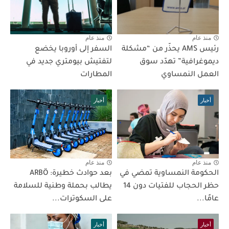
منذ عام
منذ عام
رئيس AMS يحذّر من “مشكلة
السفر إلى أوروبا يخضع
ديموغرافية” تهدّد سوق
لتفتيش بيومتري جديد في
العمل النمساوي
المطارات
أخبار
أخبار
منذ عام
منذ عام
الحكومة النمساوية تمضي في
بعد حوادث خطيرة: ARBÖ
حظر الحجاب للفتيات دون 14
يطالب بحملة وطنية للسلامة
عامًا...
على السكوترات...
أخبار
أخبار