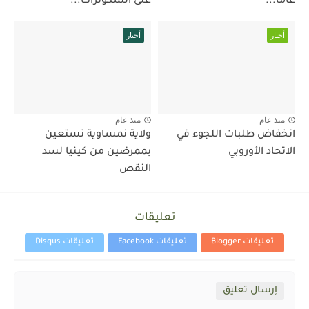
عامًا...
على السكوترات...
أخبار
أخبار
منذ عام
منذ عام
انخفاض طلبات اللجوء في
ولاية نمساوية تستعين
الاتحاد الأوروبي
بممرضين من كينيا لسد
النقص
تعليقات
تعليقات Blogger
تعليقات Facebook
تعليقات Disqus
إرسال تعليق