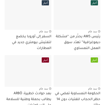
أخبار
أخبار
منذ عام
منذ عام
رئيس AMS يحذّر من “مشكلة
السفر إلى أوروبا يخضع
ديموغرافية” تهدّد سوق
لتفتيش بيومتري جديد في
العمل النمساوي
المطارات
أخبار
أخبار
منذ عام
منذ عام
الحكومة النمساوية تمضي في
بعد حوادث خطيرة: ARBÖ
حظر الحجاب للفتيات دون 14
يطالب بحملة وطنية للسلامة