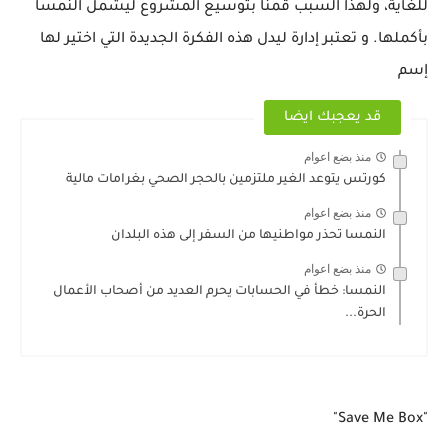
للغاية، ولهذا السبب قمنا بتوسيع المشروع ليشمل النمسا
بأكملها. و تعتبر إدارة ليدل هذه الفكرة الجديدة التي اختير لها
إسم
قد يعجبك ايضا
منذ بضع اعوام
كورتس يتوعد الغير ملتزمين بالحجر الصحي بغرامات مالية
منذ بضع اعوام
النمسا تحذر مواطنيها من السفر إلى هذه البلدان
منذ بضع اعوام
النمسا: خطأ في الحسابات يحرم العديد من أصحاب الأعمال
الحرة...
"Save Me Box"