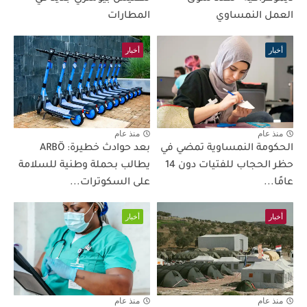
العمل النمساوي
المطارات
أخبار
أخبار
منذ عام
منذ عام
الحكومة النمساوية تمضي في
بعد حوادث خطيرة: ARBÖ
حظر الحجاب للفتيات دون 14
يطالب بحملة وطنية للسلامة
عامًا...
على السكوترات...
أخبار
أخبار
منذ عام
منذ عام