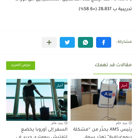
تدريبية ب 28،837 (+58.6٪)
مقالات قد تهمك
عرض المزيد
أخبار
أخبار
منذ عام
منذ عام
رئيس AMS يحذّر من “مشكلة
السفر إلى أوروبا يخضع
ديموغرافية” تهدّد سوق
لتفتيش بيومتري جديد في