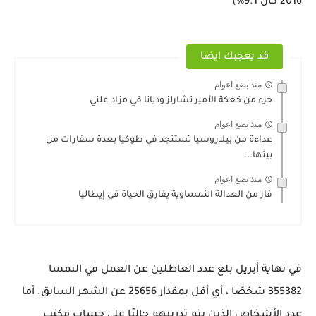
2016 كان 9.1٪)
قد يعجبك ايضا
منذ بضع اعوام
جزء من كعكة الأمير تشارلز وديانا في مزاد علني
منذ بضع اعوام
عداءة من بيلاروسيا تستنجد في طوكيا بعدة سفارات من
بينها...
منذ بضع اعوام
فار من العدالة النمساوية يفارق الحياة في إيطاليا
في نهاية أبريل بلغ عدد العاطلين عن العمل في النمسا
355382 شخصًا ، أي أقل بمقدار 25656 عن الشهر السابق. أما
عدد الأشخاص الذين يتم تدريبهم حاليًا على حساب مكتب