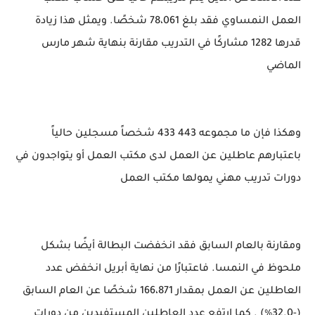
العمل النمساوي فقد بلغ 78،061 شخصًا. ويمثل هذا زيادة
قدرها 1282 مشاركًا في التدريب مقارنة بنهاية شهر مارس
الماضي
وهكذا فإن ما مجموعه 443 433 شخصاً مسجلين حالياً
باعتبارهم عاطلين عن العمل لدى مكتب العمل أو يتواجدون في
دورات تدريب مهني يمولها مكتب العمل
ومقارنة بالعام السابق فقد انخفضت البطالة أيضًا بشكل
ملحوظ في النمسا. فاعتبارًا من نهاية أبريل انخفض عدد
العاطلين عن العمل بمقدار 166،871 شخصًا عن العام السابق
(-32.0٪) . كما ارتفع عدد العاطلين المستفيدين من دورات