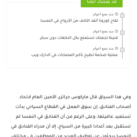
قد يعجبك ايضا
منذ بضع اعوام
لقاح كورونا أنقذ الآلاف من الأرواح في النمسا
منذ بضع اعوام
قنينة تجعلك تستمتع بكل النكهات دون سكر
منذ بضع اعوام
عملية ضخمة تطيح بأكبر العصابات في الدارك ويب
وفي هذا السياق قال ماركوس جراتزر، الأمين العام لاتحاد
أصحاب الفنادق، إن سوق العمل في القطاع السياحي بدأت
تستعيد عافيتها، وعلى الرغم من أن الفنادق في النمسا لم
تستقبل بعد أعدادا كبيرة من السياح، إلا أن مدراء الفنادق في
النمسا يبحثون عن توظيف العديد من الموظفين في مختلف