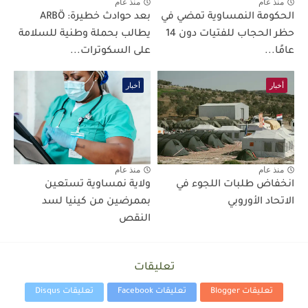
منذ عام
منذ عام
الحكومة النمساوية تمضي في
بعد حوادث خطيرة: ARBÖ
حظر الحجاب للفتيات دون 14
يطالب بحملة وطنية للسلامة
عامًا...
على السكوترات...
أخبار
أخبار
منذ عام
منذ عام
انخفاض طلبات اللجوء في
ولاية نمساوية تستعين
الاتحاد الأوروبي
بممرضين من كينيا لسد
النقص
تعليقات
تعليقات Blogger
تعليقات Facebook
تعليقات Disqus