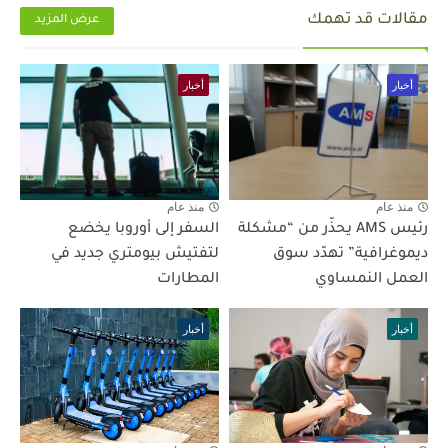
مقالات قد تهمك
عرض المزيد
أخبار
أخبار
منذ عام
منذ عام
رئيس AMS يحذّر من “مشكلة
السفر إلى أوروبا يخضع
ديموغرافية” تهدّد سوق
لتفتيش بيومتري جديد في
العمل النمساوي
المطارات
أخبار
أخبار