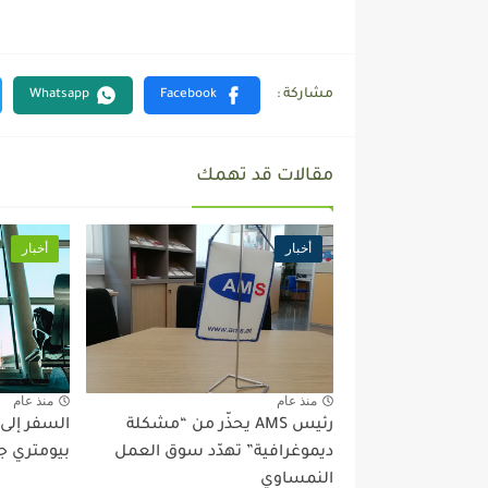
مقالات قد تهمك
أخبار
أخبار
منذ عام
منذ عام
رئيس AMS يحذّر من “مشكلة
السفر إلى
ديموغرافية” تهدّد سوق العمل
بيومتري ج
النمساوي