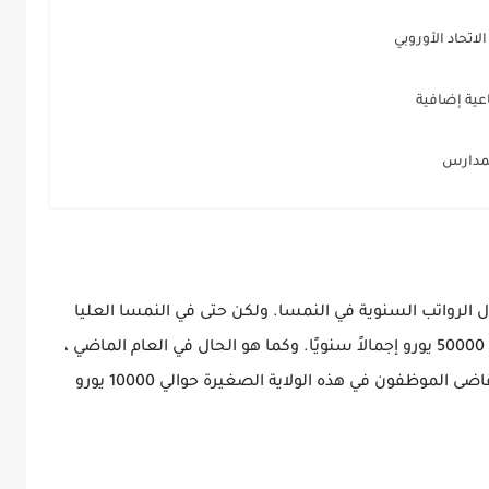
اتحاد الأوروبي
عية إضافية
لمدارس
 الرواتب السنوية في النمسا. ولكن حتى في النمسا العليا
وسالزبورغ ، لا يزال الموظفون يكسبون أكثر من 50000 يورو إجمالاً سنويًا. وكما هو الحال في العام الماضي ،
فإن بورغنلاند مازالت متخلفة عن الركب حيث يتقاضى الموظفون في هذه الولاية الصغيرة حوالي 10000 يورو