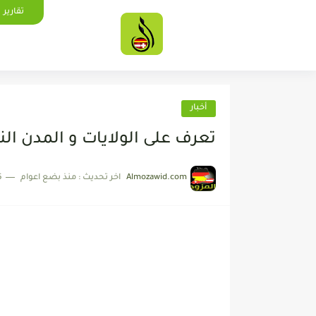
تقارير
أخبار
تعرف على الولايات و المدن ال
Almozawid.com
اخر تحديث :
منذ بضع اعوام
5 دقائق