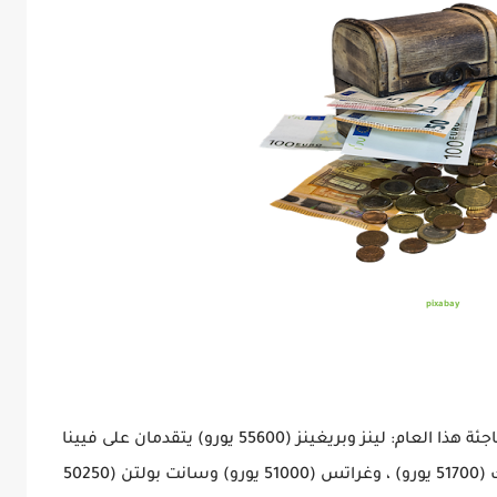
pixabay
ومع ذلك في مقارنة بين المدن ، تظهر صورة مفاجئة هذا العام: لينز وبريغينز (55600 يورو) يتقدمان على فيينا
من حيث متوسط الأجور الأجور ، تليهما إنسبروك (51700 يورو) ، وغراتس (51000 يورو) وسانت بولتن (50250