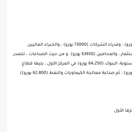
تُدفع أعلى الرواتب في النمسا للأطباء (79000 يورو) ، ومدراء الشركات (73000 يورو) ، والخبراء الماليين
(72250 يورو) ، مثل الاستشاريين أو مراقبي الاستثمار ، والمحامين (63650 يورو). و من حيث الصناعات ، تتصدر
الصناعات الرئيسية في النمسا ترتيب الرواتب السنوية: البنوك (64،250 يورو) في المركز الأول ، يليها قطاع
السلع الاستهلاكية / السلع المعمرة (63،600 يورو) ، ثم صناعة معالجة الكيماويات والنفط (62،800 يورو))
ها الأول