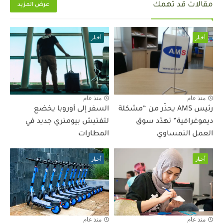
مقالات قد تهمك
عرض المزيد
أخبار
أخبار
منذ عام
منذ عام
رئيس AMS يحذّر من “مشكلة
السفر إلى أوروبا يخضع
ديموغرافية” تهدّد سوق
لتفتيش بيومتري جديد في
العمل النمساوي
المطارات
أخبار
أخبار
منذ عام
منذ عام