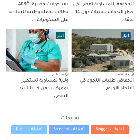
الحكومة النمساوية تمضي في
بعد حوادث خطيرة: ARBÖ
حظر الحجاب للفتيات دون 14
يطالب بحملة وطنية للسلامة
عامًا...
على السكوترات...
أخبار
أخبار
منذ عام
منذ عام
انخفاض طلبات اللجوء في
ولاية نمساوية تستعين
الاتحاد الأوروبي
بممرضين من كينيا لسد
النقص
تعليقات
تعليقات Blogger
تعليقات Facebook
تعليقات Disqus