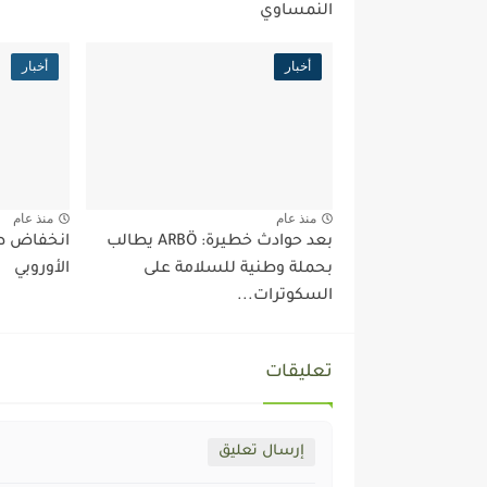
النمساوي
أخبار
أخبار
منذ عام
منذ عام
بعد حوادث خطيرة: ARBÖ يطالب
انخفاض طل
بحملة وطنية للسلامة على
الأوروبي
السكوترات...
تعليقات
إرسال تعليق