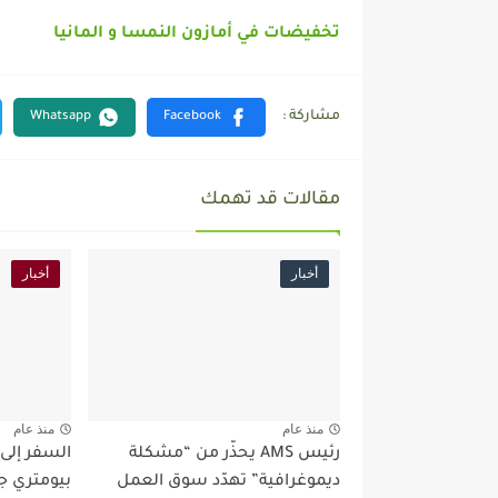
تخفيضات في أمازون النمسا و المانيا
مقالات قد تهمك
أخبار
أخبار
منذ عام
منذ عام
رئيس AMS يحذّر من “مشكلة
السفر إلى
ديموغرافية” تهدّد سوق العمل
بيومتري ج