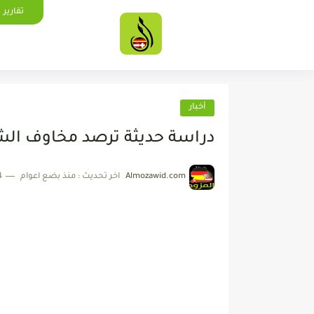
تقارير
أخبار
دراسة حديثة ترصد مخاوف ال
Almozawid.com
اخر تحديث :
منذ بضع اعوام
4 دقائق