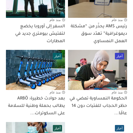
منذ عام
منذ عام
رئيس AMS يحذّر من “مشكلة
السفر إلى أوروبا يخضع
ديموغرافية” تهدّد سوق
لتفتيش بيومتري جديد في
العمل النمساوي
المطارات
أخبار
أخبار
منذ عام
منذ عام
الحكومة النمساوية تمضي في
بعد حوادث خطيرة: ARBÖ
حظر الحجاب للفتيات دون 14
يطالب بحملة وطنية للسلامة
عامًا...
على السكوترات...
أخبار
أخبار