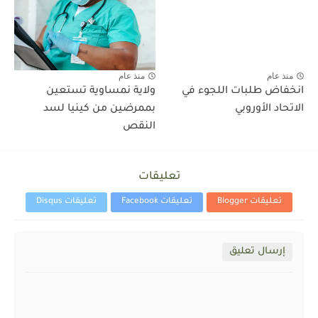
منذ عام
منذ عام
انخفاض طلبات اللجوء في
ولاية نمساوية تستعين
الاتحاد الأوروبي
بممرضين من كينيا لسد
النقص
تعليقات
تعليقات Blogger
تعليقات Facebook
تعليقات Disqus
إرسال تعليق