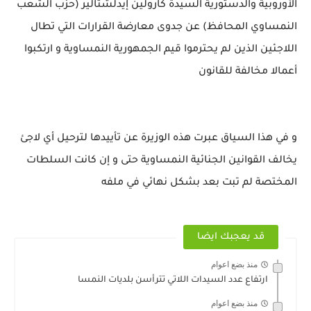
الأوروبية والدستورية السيدة كارولين إيدلشتالير (حزب الشعب
النمساوي المحافظ) عن جدوى معارضة القرارات التي تطال
اللاجئين الذين لم يحترموا قيم الجمهورية النمساوية و ارتكبوا
أعمالا مخالفة للقانون
و في هذا السياق عبرت هذه الوزيرة عن تأييدها لترحيل أي لاجئ
يخالف القوانين الجنائية النمساوية حتى و إن كانت السلطات
المختصة لم تبت بعد بشكل نهائي في ملفه
قد يعجبك ايضا
منذ بضع اعوام
ارتفاع عدد السيدات اللاتي تترأسن بلديات النمسا
منذ بضع اعوام