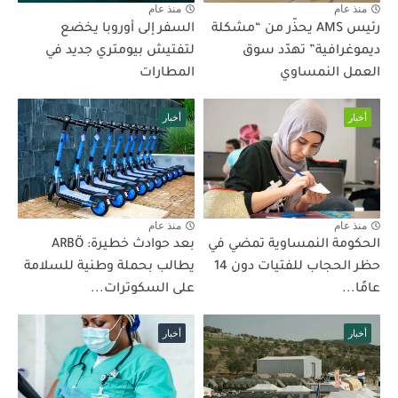
منذ عام
منذ عام
رئيس AMS يحذّر من “مشكلة
السفر إلى أوروبا يخضع
ديموغرافية” تهدّد سوق
لتفتيش بيومتري جديد في
العمل النمساوي
المطارات
أخبار
أخبار
منذ عام
منذ عام
الحكومة النمساوية تمضي في
بعد حوادث خطيرة: ARBÖ
حظر الحجاب للفتيات دون 14
يطالب بحملة وطنية للسلامة
عامًا...
على السكوترات...
أخبار
أخبار