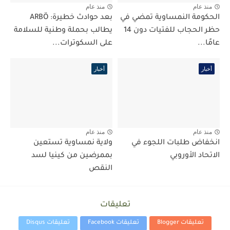
منذ عام
منذ عام
الحكومة النمساوية تمضي في
بعد حوادث خطيرة: ARBÖ
حظر الحجاب للفتيات دون 14
يطالب بحملة وطنية للسلامة
عامًا...
على السكوترات...
أخبار
أخبار
منذ عام
منذ عام
انخفاض طلبات اللجوء في
ولاية نمساوية تستعين
الاتحاد الأوروبي
بممرضين من كينيا لسد
النقص
تعليقات
تعليقات Blogger
تعليقات Facebook
تعليقات Disqus