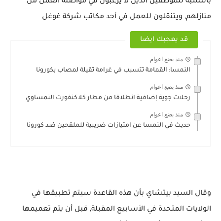
بالنسبة للموظفين الذين لا يرغبون في مواصلة العمل من
منازلهم, ويتنقلون للعمل في أحد مكاتب شركة غوغل
قد يعجبك ايضا
منذ بضع اعوام
النمسا: القمامة تتسبب في غرامة ثقيلة لمصاب بكورونا
منذ بضع اعوام
رحلات جوية إضافية انطلاقا من مطار كلاكنفورت النمساوي
منذ بضع اعوام
حديث في النمسا عن امتيازات ضريبية للملقحين ضد كورونا
وقال السيد بيتشاي بأن هذه القاعدة سيتم تطبيقها في
الولايات المتحدة في الأسابيع المقبلة, قبل أن يتم تعميمها