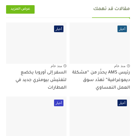
مقالات قد تهمك
عرض المزيد
أخبار
أخبار
منذ عام
منذ عام
رئيس AMS يحذّر من “مشكلة
السفر إلى أوروبا يخضع
ديموغرافية” تهدّد سوق
لتفتيش بيومتري جديد في
العمل النمساوي
المطارات
أخبار
أخبار