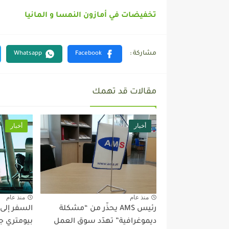
تخفيضات في أمازون النمسا و المانيا
مقالات قد تهمك
أخبار
أخبار
منذ عام
منذ عام
رئيس AMS يحذّر من “مشكلة
السفر إلى
ديموغرافية” تهدّد سوق العمل
بيومتري ج