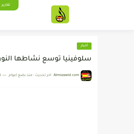
تقارير
أخبار
سلوفينيا توسع نشاطها النووي
Almozawid.com
اخر تحديث :
منذ بضع اعوام
4 دقائق