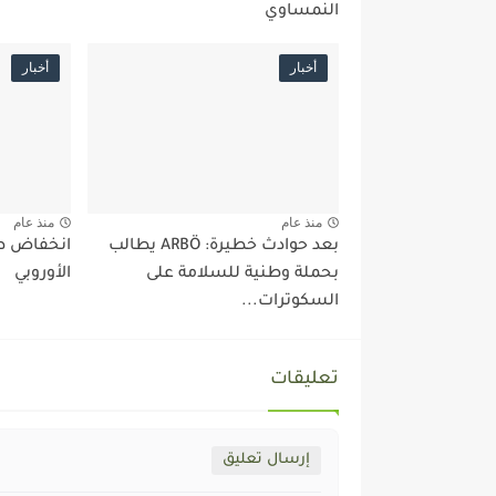
النمساوي
أخبار
أخبار
منذ عام
منذ عام
بعد حوادث خطيرة: ARBÖ يطالب
انخفاض طل
بحملة وطنية للسلامة على
الأوروبي
السكوترات...
تعليقات
إرسال تعليق