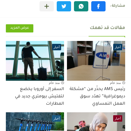
مقالات قد تهمك
عرض المزيد
أخبار
أخبار
منذ عام
منذ عام
رئيس AMS يحذّر من “مشكلة
السفر إلى أوروبا يخضع
ديموغرافية” تهدّد سوق
لتفتيش بيومتري جديد في
العمل النمساوي
المطارات
أخبار
أخبار