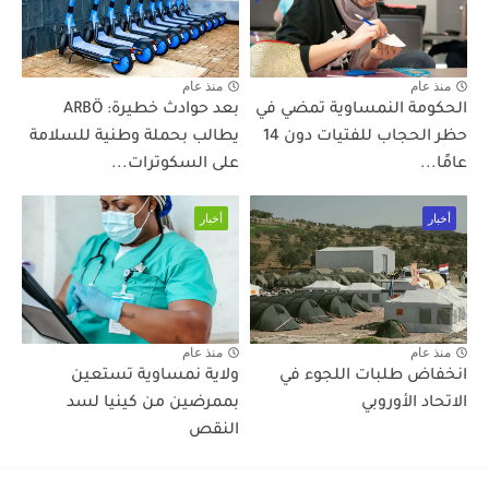
منذ عام
منذ عام
الحكومة النمساوية تمضي في
بعد حوادث خطيرة: ARBÖ
حظر الحجاب للفتيات دون 14
يطالب بحملة وطنية للسلامة
عامًا...
على السكوترات...
أخبار
أخبار
منذ عام
منذ عام
انخفاض طلبات اللجوء في
ولاية نمساوية تستعين
الاتحاد الأوروبي
بممرضين من كينيا لسد
النقص