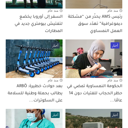
منذ عام
منذ عام
رئيس AMS يحذّر من “مشكلة
السفر إلى أوروبا يخضع
ديموغرافية” تهدّد سوق
لتفتيش بيومتري جديد في
العمل النمساوي
المطارات
أخبار
أخبار
منذ عام
منذ عام
الحكومة النمساوية تمضي في
بعد حوادث خطيرة: ARBÖ
حظر الحجاب للفتيات دون 14
يطالب بحملة وطنية للسلامة
عامًا...
على السكوترات...
أخبار
أخبار