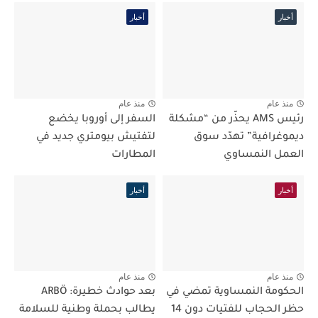
أخبار
أخبار
منذ عام
منذ عام
رئيس AMS يحذّر من “مشكلة
السفر إلى أوروبا يخضع
ديموغرافية” تهدّد سوق
لتفتيش بيومتري جديد في
العمل النمساوي
المطارات
أخبار
أخبار
منذ عام
منذ عام
الحكومة النمساوية تمضي في
بعد حوادث خطيرة: ARBÖ
حظر الحجاب للفتيات دون 14
يطالب بحملة وطنية للسلامة