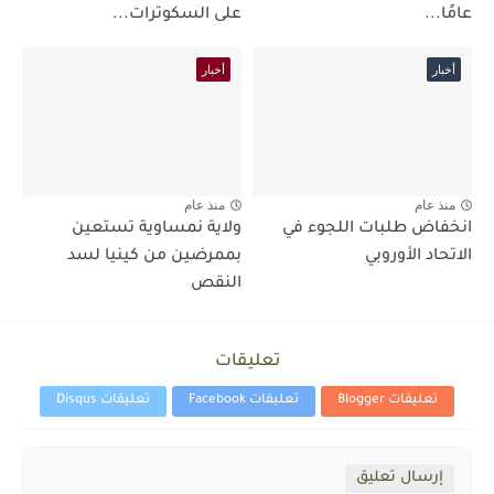
عامًا...
على السكوترات...
أخبار
أخبار
منذ عام
منذ عام
انخفاض طلبات اللجوء في
ولاية نمساوية تستعين
الاتحاد الأوروبي
بممرضين من كينيا لسد
النقص
تعليقات
تعليقات Blogger
تعليقات Facebook
تعليقات Disqus
إرسال تعليق