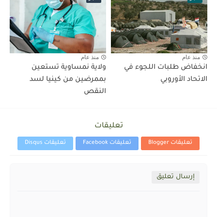
منذ عام
منذ عام
انخفاض طلبات اللجوء في
ولاية نمساوية تستعين
الاتحاد الأوروبي
بممرضين من كينيا لسد
النقص
تعليقات
تعليقات Blogger
تعليقات Facebook
تعليقات Disqus
إرسال تعليق