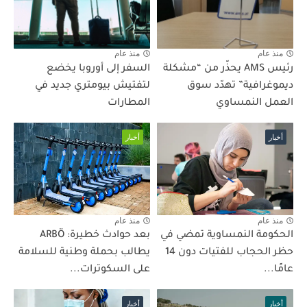
منذ عام
منذ عام
رئيس AMS يحذّر من “مشكلة
السفر إلى أوروبا يخضع
ديموغرافية” تهدّد سوق
لتفتيش بيومتري جديد في
العمل النمساوي
المطارات
أخبار
أخبار
منذ عام
منذ عام
الحكومة النمساوية تمضي في
بعد حوادث خطيرة: ARBÖ
حظر الحجاب للفتيات دون 14
يطالب بحملة وطنية للسلامة
عامًا...
على السكوترات...
أخبار
أخبار