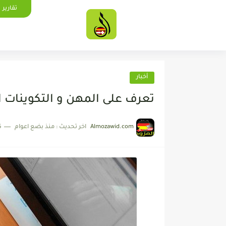
تقارير
أخبار
تعرف على المهن و التكوينات المه
Almozawid.com
اخر تحديث :
منذ بضع اعوام
5 دقائق