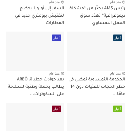
منذ عام
منذ عام
رئيس AMS يحذّر من “مشكلة
السفر إلى أوروبا يخضع
ديموغرافية” تهدّد سوق
لتفتيش بيومتري جديد في
العمل النمساوي
المطارات
أخبار
أخبار
منذ عام
منذ عام
الحكومة النمساوية تمضي في
بعد حوادث خطيرة: ARBÖ
حظر الحجاب للفتيات دون 14
يطالب بحملة وطنية للسلامة
عامًا...
على السكوترات...
أخبار
أخبار