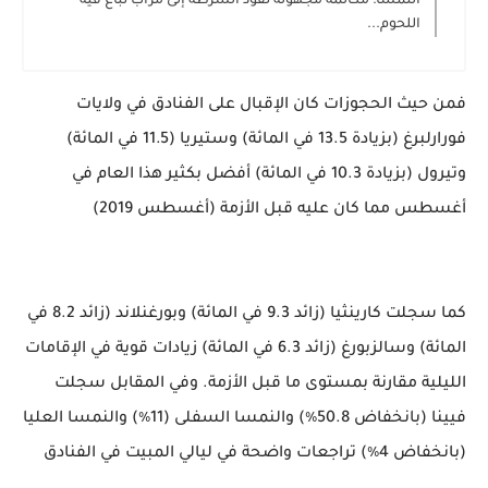
النمسا: مكالمة مجهولة تقود الشرطة إلى مرآب تباع فيه
اللحوم...
فمن حيث الحجوزات كان الإقبال على الفنادق في ولايات
فورارلبرغ (بزيادة 13.5 في المائة) وستيريا (11.5 في المائة)
وتيرول (بزيادة 10.3 في المائة) أفضل بكثير هذا العام في
أغسطس مما كان عليه قبل الأزمة (أغسطس 2019)
كما سجلت كارينثيا (زائد 9.3 في المائة) وبورغنلاند (زائد 8.2 في
المائة) وسالزبورغ (زائد 6.3 في المائة) زيادات قوية في الإقامات
الليلية مقارنة بمستوى ما قبل الأزمة. وفي المقابل سجلت
فيينا (بانخفاض 50.8٪) والنمسا السفلى (11٪) والنمسا العليا
(بانخفاض 4٪) تراجعات واضحة في ليالي المبيت في الفنادق