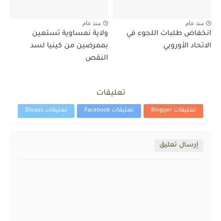
منذ عام
منذ عام
انخفاض طلبات اللجوء في
ولاية نمساوية تستعين
الاتحاد الأوروبي
بممرضين من كينيا لسد
النقص
تعليقات
تعليقات Blogger
تعليقات Facebook
تعليقات Disqus
إرسال تعليق