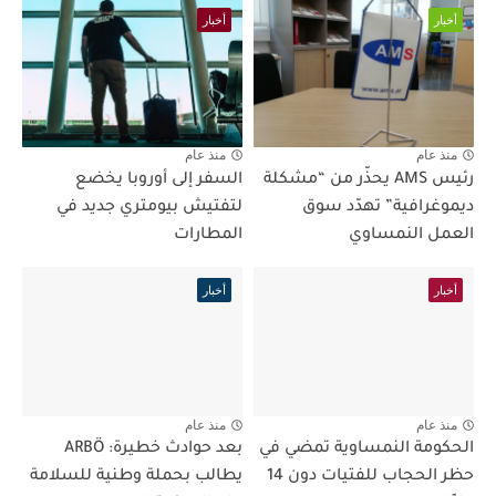
أخبار
أخبار
منذ عام
منذ عام
رئيس AMS يحذّر من “مشكلة
السفر إلى أوروبا يخضع
ديموغرافية” تهدّد سوق
لتفتيش بيومتري جديد في
العمل النمساوي
المطارات
أخبار
أخبار
منذ عام
منذ عام
الحكومة النمساوية تمضي في
بعد حوادث خطيرة: ARBÖ
حظر الحجاب للفتيات دون 14
يطالب بحملة وطنية للسلامة