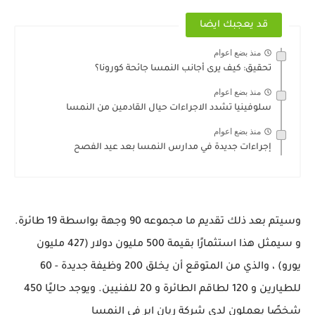
قد يعجبك ايضا
منذ بضع اعوام
تحقيق: كيف يرى أجانب النمسا جائحة كورونا؟
منذ بضع اعوام
سلوفينيا تشدد الاجراءات حيال القادمين من النمسا
منذ بضع اعوام
إجراءات جديدة في مدارس النمسا بعد عيد الفصح
وسيتم بعد ذلك تقديم ما مجموعه 90 وجهة بواسطة 19 طائرة.
و سيمثل هذا استثمارًا بقيمة 500 مليون دولار (427 مليون
يورو) ، والذي من المتوقع أن يخلق 200 وظيفة جديدة - 60
للطيارين و 120 لطاقم الطائرة و 20 للفنيين. ويوجد حاليًا 450
شخصًا يعملون لدى شركة ريان اير في النمسا