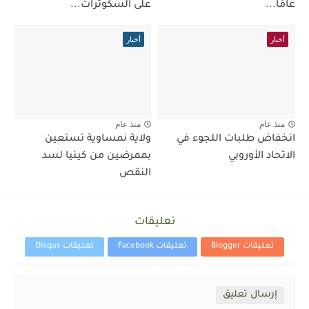
عامًا...
على السكوترات...
أخبار
أخبار
منذ عام
منذ عام
انخفاض طلبات اللجوء في
ولاية نمساوية تستعين
الاتحاد الأوروبي
بممرضين من كينيا لسد
النقص
تعليقات
تعليقات Blogger
تعليقات Facebook
تعليقات Disqus
إرسال تعليق