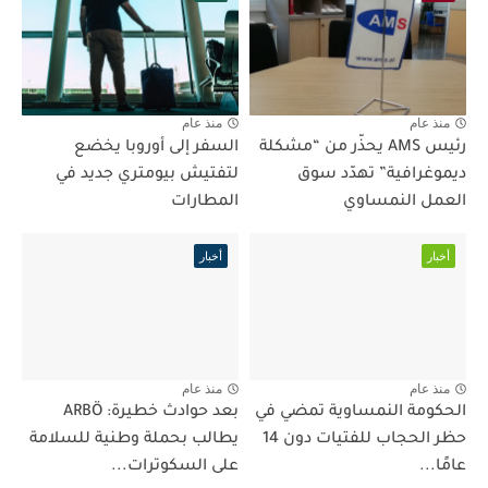
منذ عام
منذ عام
رئيس AMS يحذّر من “مشكلة
السفر إلى أوروبا يخضع
ديموغرافية” تهدّد سوق
لتفتيش بيومتري جديد في
العمل النمساوي
المطارات
أخبار
أخبار
منذ عام
منذ عام
الحكومة النمساوية تمضي في
بعد حوادث خطيرة: ARBÖ
حظر الحجاب للفتيات دون 14
يطالب بحملة وطنية للسلامة
عامًا...
على السكوترات...