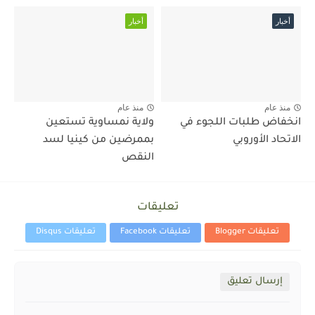
أخبار
أخبار
منذ عام
منذ عام
انخفاض طلبات اللجوء في
ولاية نمساوية تستعين
الاتحاد الأوروبي
بممرضين من كينيا لسد
النقص
تعليقات
تعليقات Blogger
تعليقات Facebook
تعليقات Disqus
إرسال تعليق