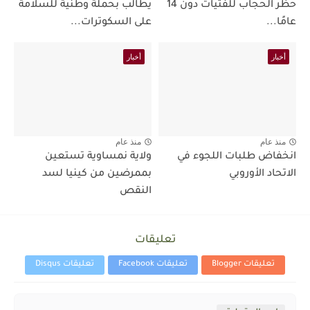
حظر الحجاب للفتيات دون 14
يطالب بحملة وطنية للسلامة
عامًا...
على السكوترات...
أخبار
أخبار
منذ عام
منذ عام
انخفاض طلبات اللجوء في
ولاية نمساوية تستعين
الاتحاد الأوروبي
بممرضين من كينيا لسد
النقص
تعليقات
تعليقات Blogger
تعليقات Facebook
تعليقات Disqus