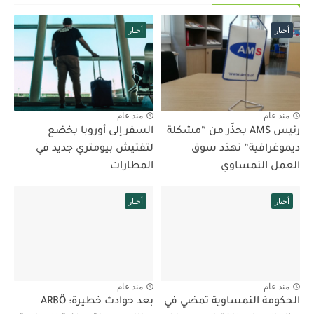
أخبار
أخبار
منذ عام
منذ عام
رئيس AMS يحذّر من “مشكلة
السفر إلى أوروبا يخضع
ديموغرافية” تهدّد سوق
لتفتيش بيومتري جديد في
العمل النمساوي
المطارات
أخبار
أخبار
منذ عام
منذ عام
الحكومة النمساوية تمضي في
بعد حوادث خطيرة: ARBÖ