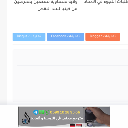
بات اللجوء في الاتحاد
ولاية نمساوية تستعين بممرضين
من كينيا لسد النقص
تعليقات Blogger
تعليقات Facebook
تعليقات Disqus