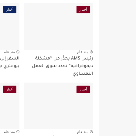
أخبار
أخبار
منذ عام
منذ عام
رئيس AMS يحذّر من “مشكلة
السفر إلى
ديموغرافية” تهدّد سوق العمل
بيومتري ج
النمساوي
أخبار
أخبار
منذ عام
منذ عام