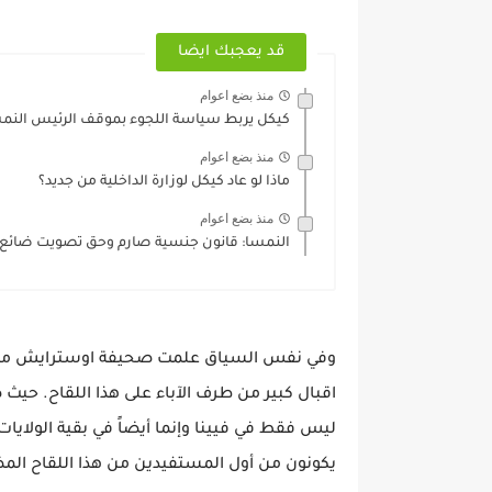
قد يعجبك ايضا
منذ بضع اعوام
كيكل يربط سياسة اللجوء بموقف الرئيس النم
منذ بضع اعوام
ماذا لو عاد كيكل لوزارة الداخلية من جديد؟
منذ بضع اعوام
النمسا: قانون جنسية صارم وحق تصويت ضائع
وفي نفس السياق علمت صحيفة اوسترايش من أط
اقبال كبير من طرف الآباء على هذا اللقاح. حيث
ليس فقط في فيينا وإنما أيضاً في بقية الولايات
يكونون من أول المستفيدين من هذا اللقاح المض