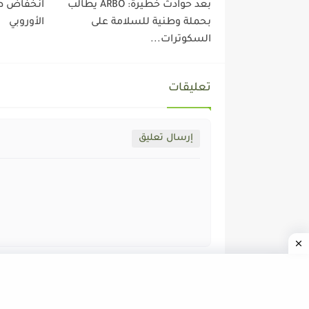
بعد حوادث خطيرة: ARBÖ يطالب
انخفاض طل
بحملة وطنية للسلامة على
الأوروبي
السكوترات...
تعليقات
إرسال تعليق
جميع الحقوق محفوظة ©
ALMOZAWID.COM