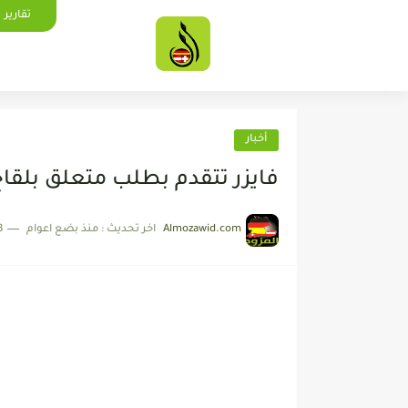
تقارير
أخبار
فايزر تتقدم بطلب متعلق بلقاح
Almozawid.com
اخر تحديث :
منذ بضع اعوام
3 دقائق 