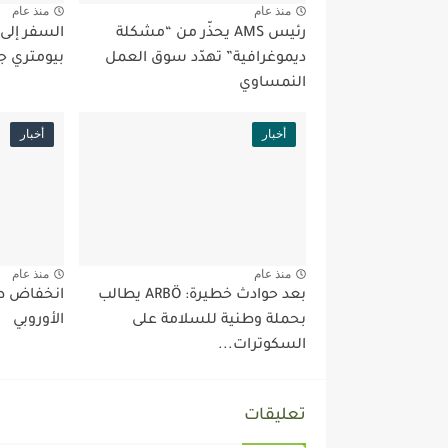
منذ عام
منذ عام
رئيس AMS يحذّر من “مشكلة
السفر إلى
ديموغرافية” تهدّد سوق العمل
بيومتري ج
النمساوي
أخبار
أخبار
منذ عام
منذ عام
بعد حوادث خطيرة: ARBÖ يطالب
انخفاض طل
بحملة وطنية للسلامة على
الأوروبي
السكوترات...
تعليقات