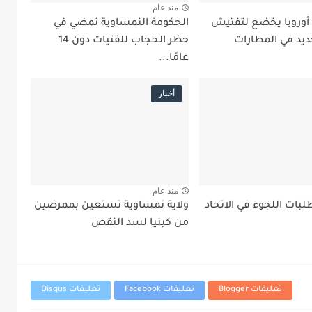
منذ عام
 أوروبا يخضع لتفتيش
الحكومة النمساوية تمضي في
ديد في المطارات
حظر الحجاب للفتيات دون 14
عامًا...
أخبار
منذ عام
بات اللجوء في الاتحاد
ولاية نمساوية تستعين بممرضين
من كينيا لسد النقص
تعليقات Blogger
تعليقات Facebook
تعليقات Disqus