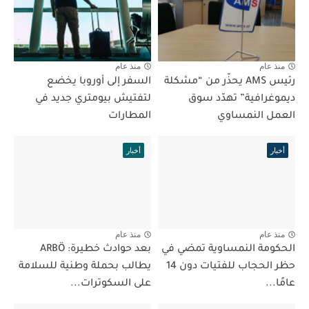
منذ عام
منذ عام
رئيس AMS يحذّر من “مشكلة
السفر إلى أوروبا يخضع
ديموغرافية” تهدّد سوق
لتفتيش بيومتري جديد في
العمل النمساوي
المطارات
أخبار
أخبار
منذ عام
منذ عام
الحكومة النمساوية تمضي في
بعد حوادث خطيرة: ARBÖ
حظر الحجاب للفتيات دون 14
يطالب بحملة وطنية للسلامة
عامًا...
على السكوترات...