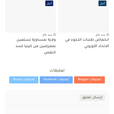
أخبار
أخبار
منذ عام
منذ عام
انخفاض طلبات اللجوء في
ولاية نمساوية تستعين
الاتحاد الأوروبي
بممرضين من كينيا لسد
النقص
تعليقات
تعليقات Blogger
تعليقات Facebook
تعليقات Disqus
إرسال تعليق