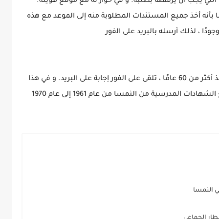
جسترات 35 قائمة بالوثائق التي يجب أن يرفقها بطلبه. و في حوار له مع موقع هويته.
ي أكد هذا الرجل البالغ من العمر 67 عاما بأنه أخذ جميع المستندات المطلوبة منه إلى الموعد مع هذه
دًا ، لذلك أرسله بالبريد على الفور
الرجل المتقاعد ، الذي يعيش الآن في النمسا منذ أكثر من 60 عامًا ، تلقى على الفور إجابة على البريد. و في هذا
ت المدرسية من النمسا من عام 1961 إلى عام 1970
ي النمسا
طار الجماعي