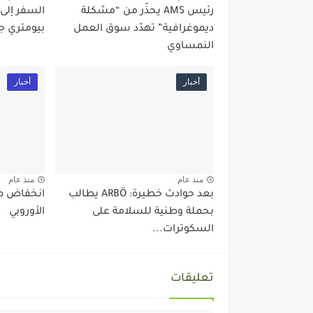
رئيس AMS يحذّر من “مشكلة
السفر إلى
ديموغرافية” تهدّد سوق العمل
بيومتري ج
النمساوي
أخبار
أخبار
منذ عام
منذ عام
بعد حوادث خطيرة: ARBÖ يطالب
انخفاض طل
بحملة وطنية للسلامة على
الأوروبي
السكوترات...
تعليقات