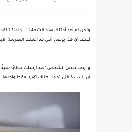
أعتقد أن هذا يوضح أنني قد أكملت المدرسة الابتدائية2. و قد وصف هذا المواطن الألماني الأم
و أردف نفس الشخص "لقد أرسلت خطابًا سيئًا ردً
أن السيدة التي تعمل هناك تؤدي فقط واجبها. ل