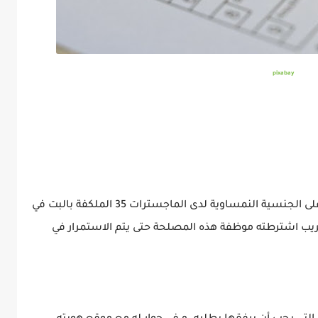
pixabay
تقدم مواطن من أصول ألمانيا بطلب للحصول على الجنسية النمساوية لدى الماجسترات 35 الملكفة بالبت في
ريب اشترطته موظفة هذه المصلحة حتى يتم الاستمرار في