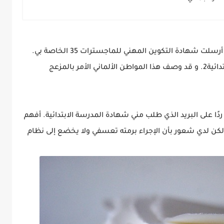
ولكن لم أعد أمتلك هذه الشهادات. ولماذا؟ لقد أرسلت شهادة التكوين المهني للماجسترات 35 الخاصة بي.
ر بالمزعج
ا على البريد الذي طلب مني شهادة المدرسة الابتدائية. أفهم
كن لدي شعور بأن الإجراء برمته تعسفي ولا يخضع إلى نظام