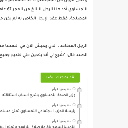
و تلقى الرجل من الما
النمساو
المصلحة. فقط عقد الإيجار الخاص به لم يكن موجو
الصدد قال: "شُرح لي أنه يتعين علي تقديم جميع الشهادا
قد يعجبك ايضا
منذ بضع اعوام
وزير الصحة النمساوي يشرح أسباب استقالته
منذ بضع اعوام
رئيسة الحزب الاجتماعي النمساوي تهنئ مسلم
منذ بضع اعوام
النمسا تسمح بإقامة صلاة التراويح و تمنع الاف